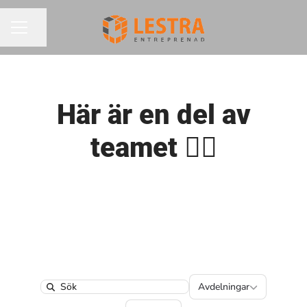
Dela sidan
KARRIÄRMENY
Här är en del av
teamet 👷‍♂️
Avdelningar
Avdelningar
Search